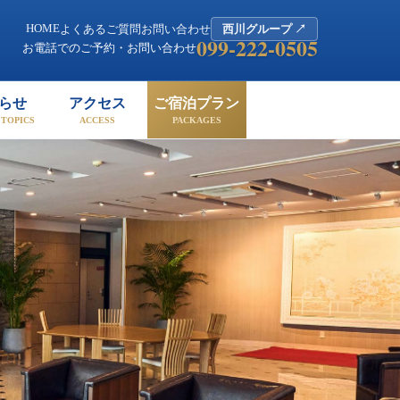
光に快適なホテル
HOME
よくあるご質問
お問い合わせ
西川グループ
↗
099-222-0505
お電話でのご予約・お問い合わせ
らせ
アクセス
ご宿泊プラン
 TOPICS
ACCESS
PACKAGES