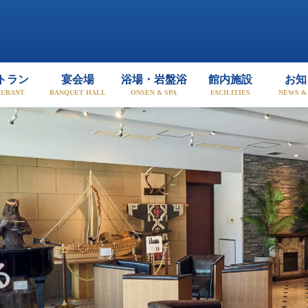
児島 | 鹿児島のビジネス、観
トラン
宴会場
浴場・岩盤浴
館内施設
お知
AURANT
BANQUET HALL
ONSEN & SPA
FACILITIES
NEWS &
る