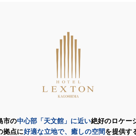
島市の
中心部「天文館」に近い
絶好のロケー
の拠点に
好適な立地で、癒しの空間
を提供す