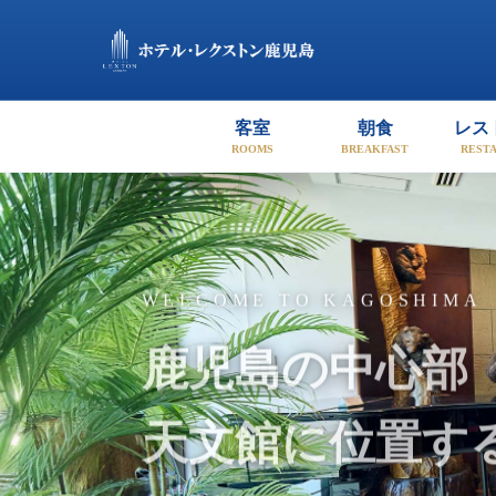
【公式】ホテル・レクストン鹿
客室
朝食
レス
ROOMS
BREAKFAST
REST
WELCOME TO KAGOSHIMA
鹿児島の中心部
天文館に位置す